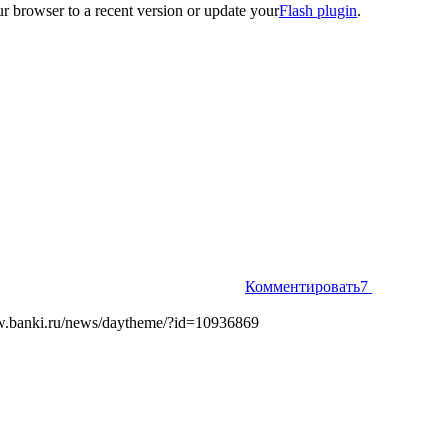
r browser to a recent version or update your
Flash plugin
.
Комментировать
7
.banki.ru/news/daytheme/?id=10936869