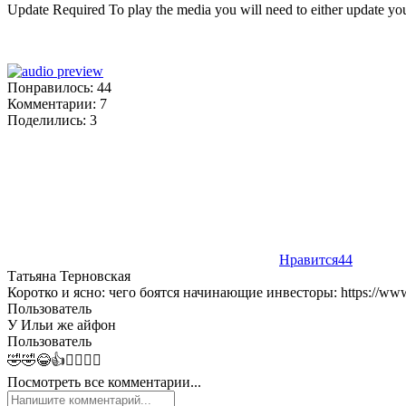
Update Required
To play the media you will need to either update you
Понравилось:
44
Комментарии: 7
Поделились:
3
Нравится
44
Татьяна Терновская
Коротко и ясно: чего боятся начинающие инвесторы: https://www
Пользователь
У Ильи же айфон
Пользователь
🤣🤣😂👍🤦‍♂️🤦‍♂️
Посмотреть все комментарии...